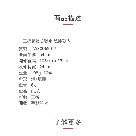
商品描述
│ 三折超輕防曬傘 黑膠朝內│
貨號 : TW3006S-02
傘面半徑 : 54cm
開傘寬高 : 108cm x 55cm
收傘長寬 : 24cm
重量 : 198g±10%
傘架 : 鋁+玻纖
傘骨 : 6k
傘布 : PG布
折數 : 三折
開收 : 手動開收
了解更多