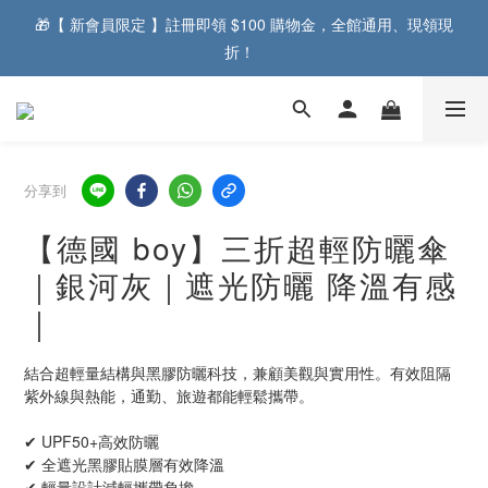
🎁【 新會員限定 】註冊即領 $100 購物金，全館通用、現領現
折！  
分享到
【德國 boy】三折超輕防曬傘
｜銀河灰｜遮光防曬 降溫有感
｜
結合超輕量結構與黑膠防曬科技，兼顧美觀與實用性。有效阻隔
紫外線與熱能，通勤、旅遊都能輕鬆攜帶。
✔ UPF50+高效防曬
✔ 全遮光黑膠貼膜層有效降溫
✔ 輕量設計減輕攜帶負擔