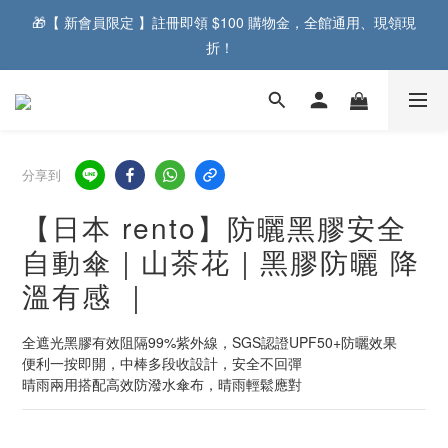
🎁【 新會員限定 】註冊即領 $100 購物金，全館通用、現領現
折！  
分享到
【日本 rento】防曬黑膠安全
自動傘｜山茶花｜黑膠防曬 降
溫有感 ｜
全遮光黑膠有效阻隔99%紫外線，SGS認證UPF50+防曬效果
便利一按即開，中棒多段收設計，安全不回彈
晴雨兩用搭配高效防潑水傘布，晴雨輕鬆應對