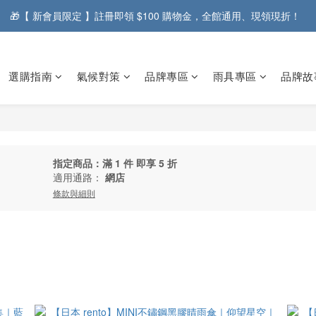
🎁【 新會員限定 】註冊即領 $100 購物金，全館通用、現領現折！  
選購指南
氣候對策
品牌專區
雨具專區
品牌故
指定商品：滿 1 件 即享 5 折
適用通路：
網店
條款與細則