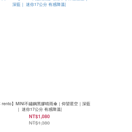
 rento】MINI不鏽鋼黑膠晴雨傘｜仰望星空｜深藍
｜ 迷你17公分 有感降溫|
NT$1,080
NT$1,380